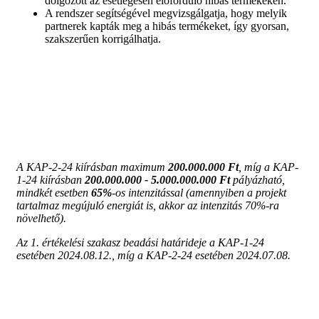
dolgozott az esetlegesen előforduló hibás termékeken.
A rendszer segítségével megvizsgálgatja, hogy melyik
partnerek kapták meg a hibás termékeket, így gyorsan,
szakszerűen korrigálhatja.
A KAP-2-24 kiírásban maximum
200.000.000 Ft
, míg a KAP-
1-24 kiírásban
200.000.000 - 5.000.000.000 Ft
pályázható,
mindkét esetben
65%
-os intenzitással (amennyiben a projekt
tartalmaz megújuló energiát is, akkor az intenzitás 70%-ra
növelhető).
Az 1. értékelési szakasz beadási határideje a KAP-1-24
esetében 2024.08.12., míg a KAP-2-24 esetében 2024.07.08.