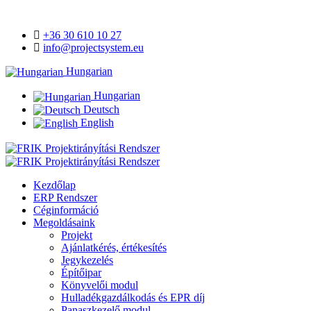
+36 30 610 10 27
info@projectsystem.eu
Hungarian
Hungarian
Deutsch
English
Kezdőlap
ERP Rendszer
Céginformáció
Megoldásaink
Projekt
Ajánlatkérés, értékesítés
Jegykezelés
Építőipar
Könyvelői modul
Hulladékgazdálkodás és EPR díj
Panaszkezelő modul