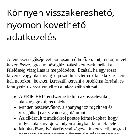
Könnyen visszakereshető,
nyomon követhető
adatkezelés
A rendszer segítségével pontosan mérhető, ki, mit, mikor, mivel
kevert össze, így a minőségbiztosítási kérdések mellett a
felelősség vizsgálata is megoldódott. Ezáltal, ha egy rossz
keverés vagy alapanyag kapcsán hibás termék keletkezne, nem
kell napokon, heteken keresztül keresni a probléma forrását és
könnyedén visszarendelheti a hibás változatokat.
A FRIK ERP rendszerbe feltölti az összetevőket,
alapanyagokat, recepteket
Minden összetevőhöz, alapanyaghoz rögzítheti és
vizsgálhatja a szavatossági dátumot
Az elkészült termékekről pontos leírást kaphat, hogy
milyen alapanyagok, milyen arányban kerültek bele
Munkaidő-nyilvántartás segítségével kikeresheti, hogy ki