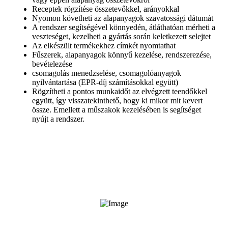
Receptek rögzítése összetevőkkel, arányokkal
Nyomon követheti az alapanyagok szavatossági dátumát
A rendszer segítségével könnyedén, átláthatóan mérheti a
veszteséget, kezelheti a gyártás során keletkezett selejtet
Az elkészült termékekhez címkét nyomtathat
Fűszerek, alapanyagok könnyű kezelése, rendszerezése,
bevételezése
csomagolás menedzselése, csomagolóanyagok
nyilvántartása (EPR-díj számításokkal együtt)
Rögzítheti a pontos munkaidőt az elvégzett teendőkkel
együtt, így visszatekinthető, hogy ki mikor mit kevert
össze. Emellett a műszakok kezelésében is segítséget
nyújt a rendszer.