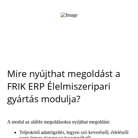
Mire nyújthat megoldást a
FRIK ERP Élelmiszeripari
gyártás modulja?
A modul az alábbi megoldásokra nyújthat megoldást:
Teljeskörű adatrögzítés, legyen szó keverésről, érlelésről
vagy éppen alapanyag összetevőkről