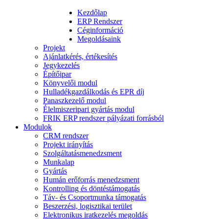
Kezdőlap
ERP Rendszer
Céginformáció
Megoldásaink
Projekt
Ajánlatkérés, értékesítés
Jegykezelés
Építőipar
Könyvelői modul
Hulladékgazdálkodás és EPR díj
Panaszkezelő modul
Élelmiszeripari gyártás modul
FRIK ERP rendszer pályázati forrásból
Modulok
CRM rendszer
Projekt irányítás
Szolgáltatásmenedzsment
Munkalap
Gyártás
Humán erőforrás menedzsment
Kontrolling és döntéstámogatás
Táv- és Csoportmunka támogatás
Beszerzési, logisztikai terület
Elektronikus iratkezelés megoldás