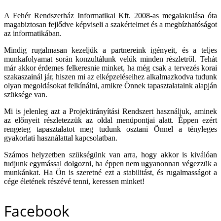
A Fehér Rendszerház Informatikai Kft. 2008-as megalakulása óta
magabiztosan fejlődve képviseli a szakértelmet és a megbízhatóságot
az informatikában.
Mindig rugalmasan kezeljük a partnereink igényeit, és a teljes
munkafolyamat során konzultálunk velük minden részletről. Tehát
már akkor érdemes felkeresnie minket, ha még csak a tervezés korai
szakaszainál jár, hiszen mi az elképzeléseihez alkalmazkodva tudunk
olyan megoldásokat felkínálni, amikre Önnek tapasztalataink alapján
szüksége van.
Mi is jelenleg azt a Projektirányítási Rendszert használjuk, aminek
az előnyeit részletezzük az oldal menüpontjai alatt. Éppen ezért
rengeteg tapasztalatot meg tudunk osztani Önnel a tényleges
gyakorlati használattal kapcsolatban.
Számos helyzetben szükségünk van arra, hogy akkor is kiválóan
tudjunk egymással dolgozni, ha éppen nem ugyanonnan végezzük a
munkánkat. Ha Ön is szeretné ezt a stabilitást, és rugalmasságot a
cége életének részévé tenni, keressen minket!
Facebook