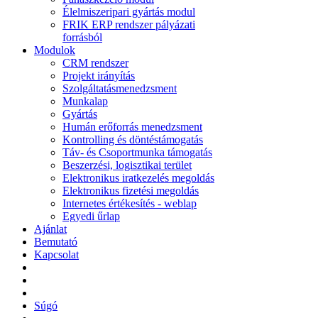
Élelmiszeripari gyártás modul
FRIK ERP rendszer pályázati
forrásból
Modulok
CRM rendszer
Projekt irányítás
Szolgáltatásmenedzsment
Munkalap
Gyártás
Humán erőforrás menedzsment
Kontrolling és döntéstámogatás
Táv- és Csoportmunka támogatás
Beszerzési, logisztikai terület
Elektronikus iratkezelés megoldás
Elektronikus fizetési megoldás
Internetes értékesítés - weblap
Egyedi űrlap
Ajánlat
Bemutató
Kapcsolat
Súgó