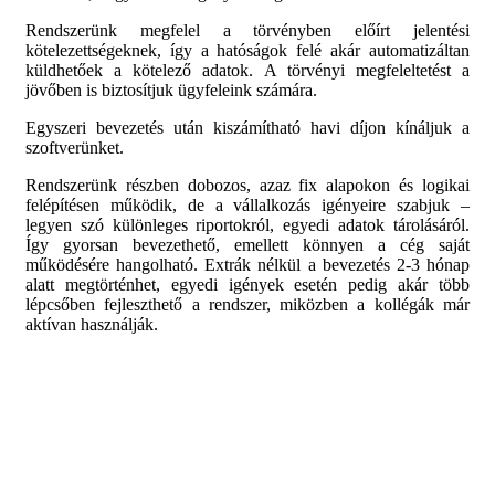
Rendszerünk megfelel a törvényben előírt jelentési
kötelezettségeknek, így a hatóságok felé akár automatizáltan
küldhetőek a kötelező adatok. A törvényi megfeleltetést a
jövőben is biztosítjuk ügyfeleink számára.
Egyszeri bevezetés után kiszámítható havi díjon kínáljuk a
szoftverünket.
Rendszerünk részben dobozos, azaz fix alapokon és logikai
felépítésen működik, de a vállalkozás igényeire szabjuk –
legyen szó különleges riportokról, egyedi adatok tárolásáról.
Így gyorsan bevezethető, emellett könnyen a cég saját
működésére hangolható. Extrák nélkül a bevezetés 2-3 hónap
alatt megtörténhet, egyedi igények esetén pedig akár több
lépcsőben fejleszthető a rendszer, miközben a kollégák már
aktívan használják.