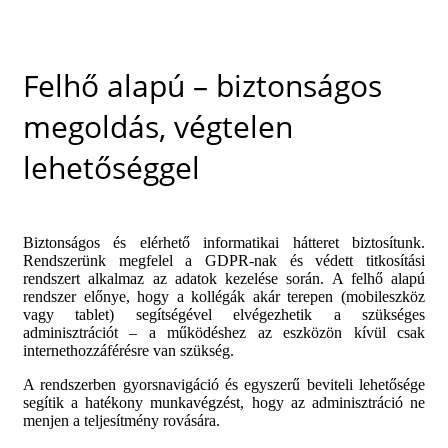
Felhő alapú – biztonságos
megoldás, végtelen
lehetőséggel
Biztonságos és elérhető informatikai hátteret biztosítunk.
Rendszerünk megfelel a GDPR-nak és védett titkosítási
rendszert alkalmaz az adatok kezelése során. A felhő alapú
rendszer előnye, hogy a kollégák akár terepen (mobileszköz
vagy tablet) segítségével elvégezhetik a szükséges
adminisztrációt – a működéshez az eszközön kívül csak
internethozzáférésre van szükség.
A rendszerben gyorsnavigáció és egyszerű beviteli lehetősége
segítik a hatékony munkavégzést, hogy az adminisztráció ne
menjen a teljesítmény rovására.