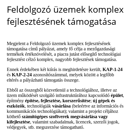
Feldolgozó üzemek komplex
fejlesztésének támogatása
Megjelent a Feldolgozó üzemek komplex fejlesztésének
támogatása című pályázat, amely fő célja a mezőgazdasági
termékek értéknövelését, a piacra jutást elősegítő technológiai
fejlesztést célzó komplex, nagyobb fejlesztések támogatása.
Ennek érdekében két kiírás is meghirdetésre került,
KAP-1-24
és
KAP-2-24
azonosítószámmal, melyek között a legfőbb
eltérés a pályázható támogatás összege.
Ebből az összegből közvetlenül a technológiához, illetve az
üzem működését szolgáló infrastruktúrához kapcsolódó
épület
,
építmény
építése, fejlesztése, korszerűsítése
;
új gépek és
eszközök
, technológiák
vásárlása
(beleértve az információs és
kommunikációs technológiákat); valamint a projekt céljához
köthető
számítógépes szoftverek megvásárlása vagy
kifejlesztése
, valamint szabadalmak, licencek, szerzői jogok,
védjegyek, stb. megszerzése támogatható.