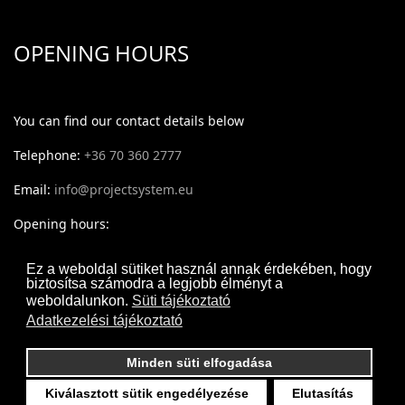
OPENING HOURS
You can find our contact details below
Telephone:
+36 70 360 2777
Email:
info@projectsystem.eu
Opening hours:
Monday - Thursday: 09:30-17:30
Ez a weboldal sütiket használ annak érdekében, hogy
biztosítsa számodra a legjobb élményt a
Friday: 09:30-16:30
weboldalunkon.
Süti tájékoztató
Adatkezelési tájékoztató
Minden süti elfogadása
Kiválasztott sütik engedélyezése
Elutasítás